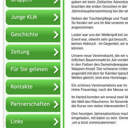
gaben wir beim ‚Dellacher Adventza
brachten die ersten Groschen in die
Jahreshauptversammlung bei der wir
Neben der Trachtenpflege und Tradit
So freuten wir uns im Mai unseren er
angenommen.
Leider war uns der Wettergott bei uns
Event war, obwohl sehr gut besucht,
keinen Abbruch - im Gegenteil, wir 
können.
Unsere neue Vereinstracht, die wir s
örtlichen Bauernmarkt im Juli vorste
in den Farben des Gemeindewappens -
Wappen-Knopf. Der schwarze Unterst
angenäht mit dem für Kärnten typis
Wellen gleicht, sind eine Hommage 
Ein schönes Vereinserlebnis war i
Hohe Frauentag, nach der Messe vom
Im Herbst konnten wir erneut zwei 
die Welt des Räucherns. Im Novemb
die Kurse von vielen interessierten
Den heurigen Jahresabschluss macht u
eingeladen, mit dabei zu sein. Gem
‚um a bissl zommzukemmen‘.