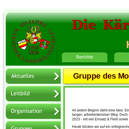
Die  Kä
Home
Button-Text 2
Button-Text 3
Gruppe des Mo
An jedem Beginn steht eine Idee. Ein
langer, arbeitsintensiver Weg. Doch 
2023 - mit viel Einsatz & Fleiß sowi
Heute blicken wir auf ein erfolgrei